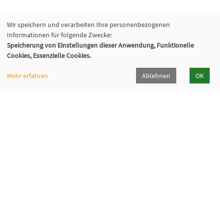
Wir speichern und verarbeiten Ihre personenbezogenen
Informationen für folgende Zwecke:
Speicherung von Einstellungen dieser Anwendung, Funktionelle
Cookies, Essenzielle Cookies.
Mehr erfahren
Ablehnen
OK
VHS Wiener Neustadt
Neuklosterplatz 1, 2700 Wiener Neustadt
02622/373 DW 922-924