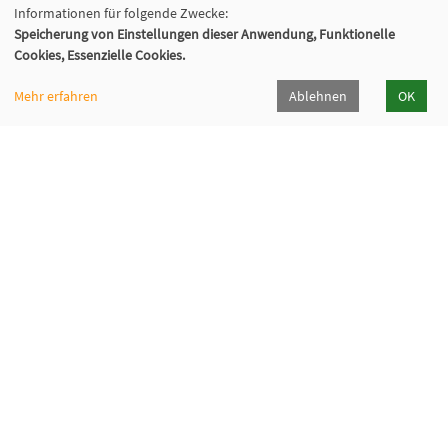
Informationen für folgende Zwecke:
Speicherung von Einstellungen dieser Anwendung, Funktionelle
Cookies, Essenzielle Cookies.
Mehr erfahren
Ablehnen
OK
VHS Wiener Neustadt
Neuklosterplatz 1, 2700 Wiener Neustadt
02622/373 DW 922-924
volkshochschule@wiener-neustadt.at
Programmheft