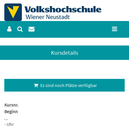
Kursdetails
Es sind noch Plätze verfügbar
Kursnr.
Beginn
, ,
- Uhr