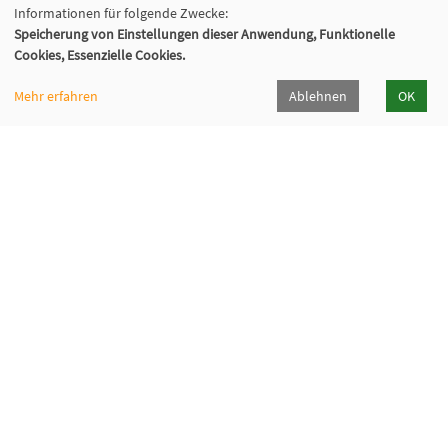
Informationen für folgende Zwecke:
Speicherung von Einstellungen dieser Anwendung, Funktionelle
Cookies, Essenzielle Cookies.
Mehr erfahren
Ablehnen
OK
VHS Wiener Neustadt
Neuklosterplatz 1, 2700 Wiener Neustadt
02622/373 DW 922-924
volkshochschule@wiener-neustadt.at
Programmheft