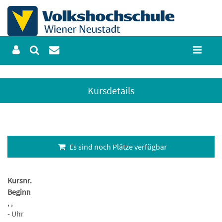
Kursdetails
Es sind noch Plätze verfügbar
Kursnr.
Beginn
, ,
- Uhr