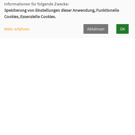
Informationen für folgende Zwecke:
Speicherung von Einstellungen dieser Anwendung, Funktionelle
Cookies, Essenzielle Cookies.
Mehr erfahren
Ablehnen
OK
VHS Wiener Neustadt
Neuklosterplatz 1, 2700 Wiener Neustadt
02622/373 DW 922-924
volkshochschule@wiener-neustadt.at
Programmheft