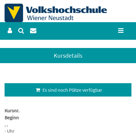
Kursdetails
Es sind noch Plätze verfügbar
Kursnr.
Beginn
, ,
- Uhr