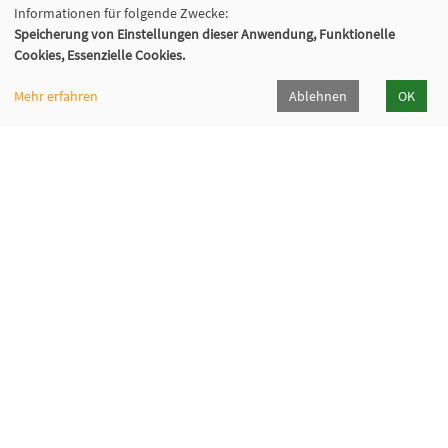
Informationen für folgende Zwecke:
Speicherung von Einstellungen dieser Anwendung, Funktionelle
Cookies, Essenzielle Cookies.
Mehr erfahren
Ablehnen
OK
VHS Wiener Neustadt
Neuklosterplatz 1, 2700 Wiener Neustadt
02622/373 DW 922-924
volkshochschule@wiener-neustadt.at
Programmheft