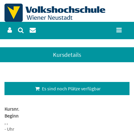
Kursdetails
Es sind noch Plätze verfügbar
Kursnr.
Beginn
, ,
- Uhr