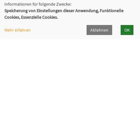
Informationen für folgende Zwecke:
Speicherung von Einstellungen dieser Anwendung, Funktionelle
Cookies, Essenzielle Cookies.
Mehr erfahren
Ablehnen
OK
VHS Wiener Neustadt
Neuklosterplatz 1, 2700 Wiener Neustadt
02622/373 DW 922-924
volkshochschule@wiener-neustadt.at
Programmheft