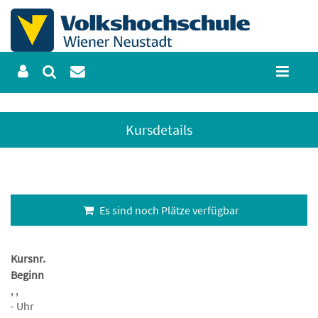
Kursdetails
Es sind noch Plätze verfügbar
Kursnr.
Beginn
, ,
- Uhr