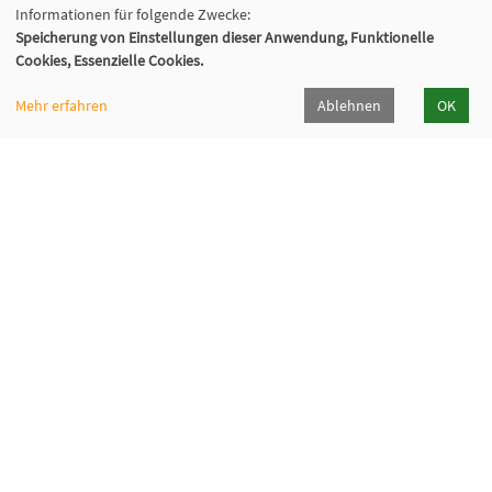
Informationen für folgende Zwecke:
Speicherung von Einstellungen dieser Anwendung, Funktionelle
Cookies, Essenzielle Cookies.
Mehr erfahren
Ablehnen
OK
VHS Wiener Neustadt
Neuklosterplatz 1, 2700 Wiener Neustadt
02622/373 DW 922-924
volkshochschule@wiener-neustadt.at
Programmheft