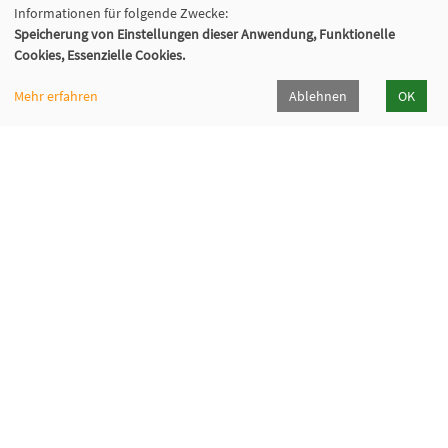
Informationen für folgende Zwecke:
Speicherung von Einstellungen dieser Anwendung, Funktionelle
Cookies, Essenzielle Cookies.
Mehr erfahren
Ablehnen
OK
VHS Wiener Neustadt
Neuklosterplatz 1, 2700 Wiener Neustadt
02622/373 DW 922-924
volkshochschule@wiener-neustadt.at
Programmheft