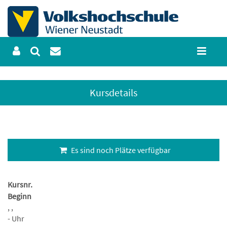
Kursdetails
Es sind noch Plätze verfügbar
Kursnr.
Beginn
, ,
- Uhr