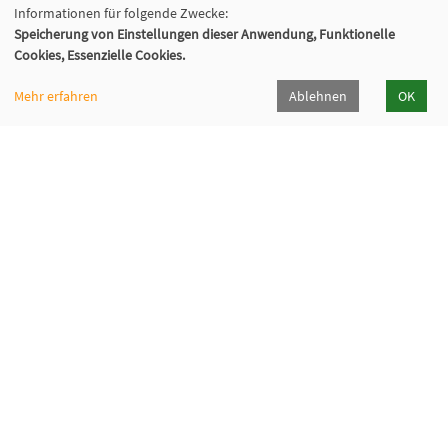
Informationen für folgende Zwecke:
Speicherung von Einstellungen dieser Anwendung, Funktionelle
Cookies, Essenzielle Cookies.
Mehr erfahren
Ablehnen
OK
VHS Wiener Neustadt
Neuklosterplatz 1, 2700 Wiener Neustadt
02622/373 DW 922-924
volkshochschule@wiener-neustadt.at
Programmheft