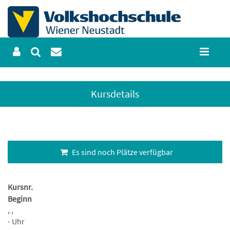
Kursdetails
Es sind noch Plätze verfügbar
Kursnr.
Beginn
, ,
- Uhr