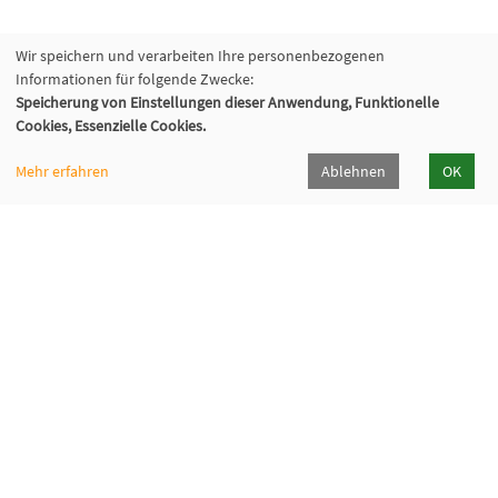
Wir speichern und verarbeiten Ihre personenbezogenen
Informationen für folgende Zwecke:
Speicherung von Einstellungen dieser Anwendung, Funktionelle
Cookies, Essenzielle Cookies.
Mehr erfahren
Ablehnen
OK
VHS Wiener Neustadt
Neuklosterplatz 1, 2700 Wiener Neustadt
02622/373 DW 922-924