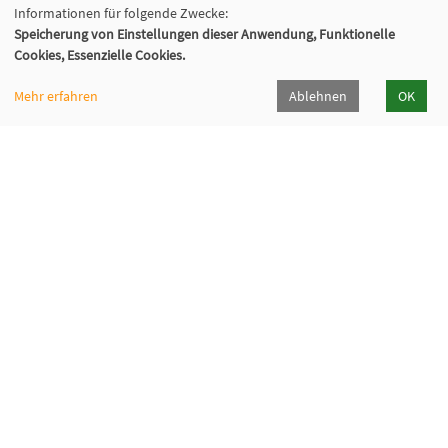
Informationen für folgende Zwecke:
Speicherung von Einstellungen dieser Anwendung, Funktionelle
Cookies, Essenzielle Cookies.
Mehr erfahren
Ablehnen
OK
VHS Wiener Neustadt
Neuklosterplatz 1, 2700 Wiener Neustadt
02622/373 DW 922-924
volkshochschule@wiener-neustadt.at
Programmheft