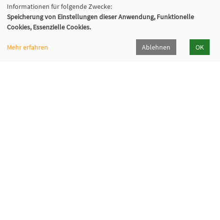
Informationen für folgende Zwecke:
Speicherung von Einstellungen dieser Anwendung, Funktionelle
Cookies, Essenzielle Cookies.
Mehr erfahren
Ablehnen
OK
VHS Wiener Neustadt
Neuklosterplatz 1, 2700 Wiener Neustadt
02622/373 DW 922-924
volkshochschule@wiener-neustadt.at
Programmheft